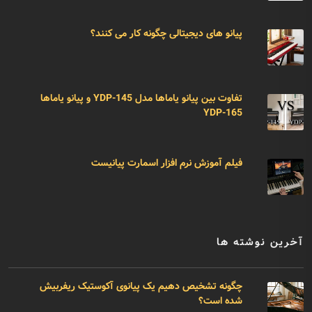
پیانو های دیجیتالی چگونه کار می کنند؟
تفاوت بین پیانو یاماها مدل YDP-145 و پیانو یاماها
YDP-165
فیلم آموزش نرم افزار اسمارت پیانیست
آخرین نوشته ها
چگونه تشخیص دهیم یک پیانوی آکوستیک ریفربیش
شده است؟