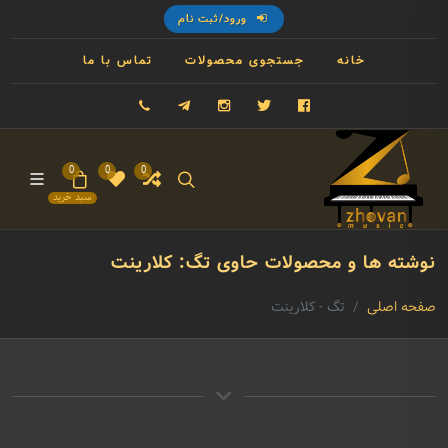
ورود/ثبت نام
خانه
جستجوی محصولات
تماس با ما
فیسبوک
توییتر
اینستاگرام
تلگرام
09121993023
0
0
0
سبد خرید
نوشته ها و محصولات حاوی تگ: کلارینت
صفحه اصلی
تگ - کلارینت