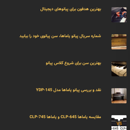
بهترین هدفون برای پیانوهای دیجیتال
شماره سریال پیانو یاماها، سن پیانوی خود را بیابید
بهترین سن برای شروع کلاس پیانو
نقد و بررسی پیانو یاماها مدل YDP-145
مقایسه یاماها CLP-645 و یاماها CLP-745