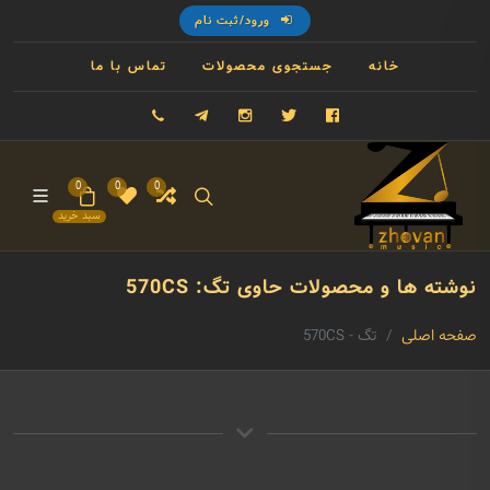
ورود/ثبت نام
خانه
جستجوی محصولات
تماس با ما
فیسبوک
توییتر
اینستاگرام
تلگرام
09121993023
0
0
0
سبد خرید
نوشته ها و محصولات حاوی تگ: 570CS
صفحه اصلی
تگ - 570CS