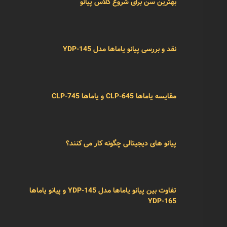
بهترین سن برای شروع کلاس پیانو
نقد و بررسی پیانو یاماها مدل YDP-145
مقایسه یاماها CLP-645 و یاماها CLP-745
پیانو های دیجیتالی چگونه کار می کنند؟
تفاوت بین پیانو یاماها مدل YDP-145 و پیانو یاماها
YDP-165