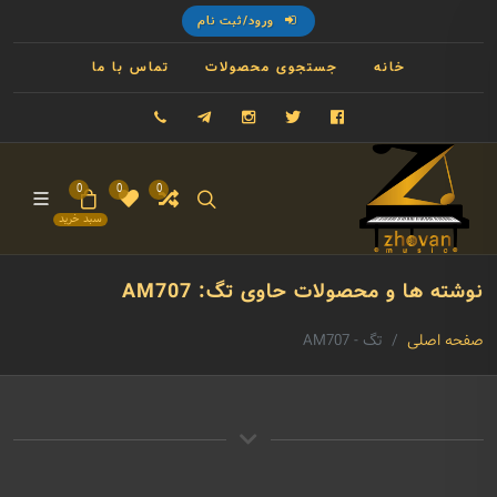
ورود/ثبت نام
خانه
جستجوی محصولات
تماس با ما
فیسبوک
توییتر
اینستاگرام
تلگرام
09121993023
0
0
0
سبد خرید
نوشته ها و محصولات حاوی تگ: AM707
صفحه اصلی
تگ - AM707