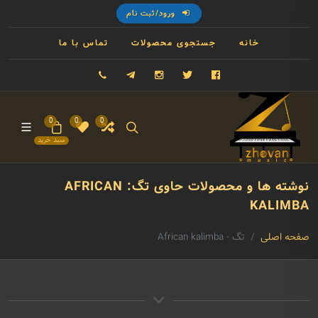
ورود/ثبت نام
خانه
جستجوی محصولات
تماس با ما
فیسبوک
توییتر
اینستاگرام
تلگرام
09121993023
0
0
0
سبد خرید
نوشته ها و محصولات حاوی تگ: AFRICAN
KALIMBA
صفحه اصلی
تگ - African kalimba