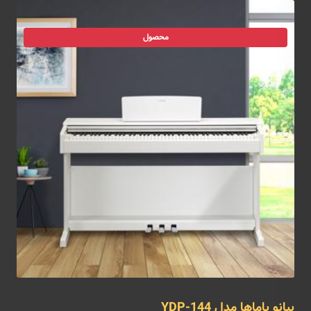
محصول
پیانو یاماها مدل YDP-144