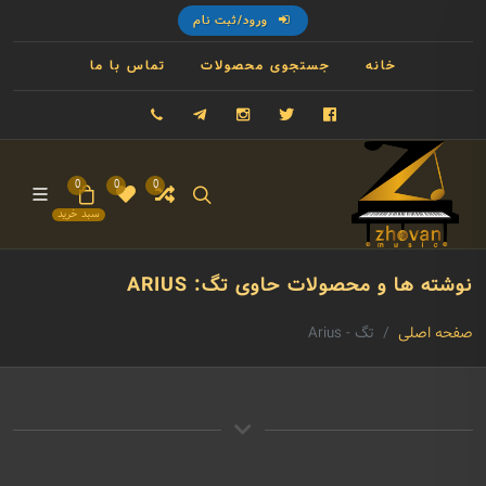
ورود/ثبت نام
خانه
جستجوی محصولات
تماس با ما
فیسبوک
توییتر
اینستاگرام
تلگرام
09121993023
0
0
0
سبد خرید
نوشته ها و محصولات حاوی تگ: ARIUS
صفحه اصلی
تگ - Arius