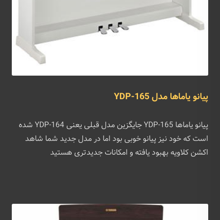
پیانو یاماها مدل YDP-165
پیانو یاماها YDP-165 جایگزین مدل قبلی یعنی YDP-164 شده
است که خود نیز پیانو خوبی بود اما در مدل جدید شما شاهد
اکشن کلاویه بهبود یافته و امکانات جدیدتری هستید