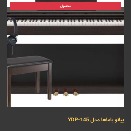
محصول
پیانو یاماها مدل YDP-145