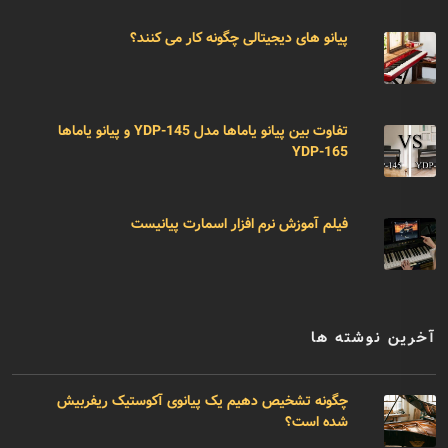
پیانو های دیجیتالی چگونه کار می کنند؟
تفاوت بین پیانو یاماها مدل YDP-145 و پیانو یاماها
YDP-165
فیلم آموزش نرم افزار اسمارت پیانیست
آخرین نوشته ها
چگونه تشخیص دهیم یک پیانوی آکوستیک ریفربیش
شده است؟