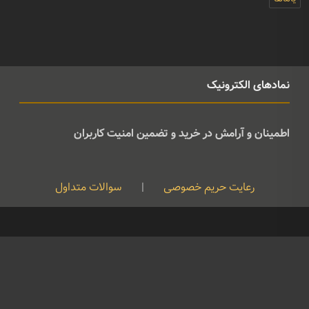
نمادهای الکترونیک
اطمینان و آرامش در خرید و تضمین امنیت کاربران
رعایت حریم خصوصی
|
سوالات متداول
کپی رایت © تمامی حقوق متعلق به موسیقی ژوان می باشد و هرگونه کپی
برداری بدون نام ذکر منبع غیرقانونی است