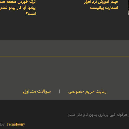
فیلم آموزش نرم افزار
ترک خوردن صفحه صد
اسمارت پیانیست
پیانو: آیا کار پیانو تمام
است؟
رعایت حریم خصوصی
|
سوالات متداول
رگونه کپی برداری بدون نام ذکر منبع
 By
Feraidoony