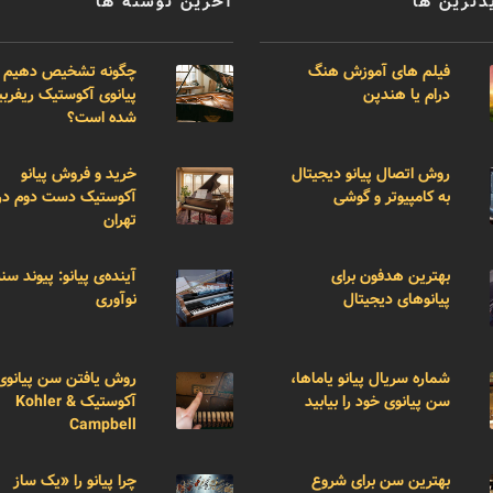
دترین ها
آخرین نوشته ها
فیلم های آموزش هنگ
چگونه تشخیص دهیم 
درام یا هندپن
پیانوی آکوستیک ریفر
شده است؟
روش اتصال پیانو دیجیتال
خرید و فروش پیانو
به کامپیوتر و گوشی
آکوستیک دست دوم در
تهران
بهترین هدفون برای
آینده‌ی پیانو: پیوند سن
پیانوهای دیجیتال
نوآوری
شماره سریال پیانو یاماها،
روش یافتن سن پیانوی
سن پیانوی خود را بیابید
آکوستیک Kohler &
Campbell
بهترین سن برای شروع
چرا پیانو را «یک ساز