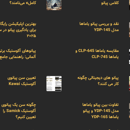
کلاس پیانو
کامل» می‌نامند؟
نقد و بررسی پیانو یاماها
بهترین اپلیکیشن رایگا
مدل YDP-145
برای یادگیری پیانو در 
۲۰۲۵
مقایسه یاماها CLP-645 و
پیانوهای آکوستیک برتر
یاماها CLP-745
آلمانی: راهنمایی جامع
پیانو های دیجیتالی چگونه
تعیین سن پیانوی
کار می کنند؟
آکوستیک Kawai
تفاوت بین پیانو یاماها
چگونه سن یک پیانوی
مدل YDP-145 و پیانو
آکوستیک Samick را
یاماها YDP-165
تعیین کنیم؟