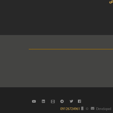
ای
09126724961
©
Developed