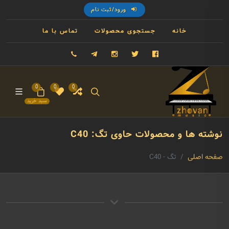
ورود/ثبت نام
خانه
جستجوی محصولات
تماس با ما
فیسبوک
توییتر
اینستاگرام
تلگرام
09121993023
0
0
0
سبد خرید
نوشته ها و محصولات حاوی تگ: C40
صفحه اصلی
تگ - C40