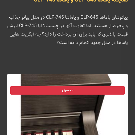
مقایسه یاماها CLP-645 و یاماها CLP-745
پیانوهای یاماها CLP-645 و یاماها CLP-745 دو مدل پیانو جذاب
و پرطرفدار هستند. اما تفاوت آنها در چیست؟ ایا CLP-745 ارزش
قیمت بالاتری که باید برای آن پرداخت را دارد؟ چه آپگریت هایی
یاماها در مدل جدید انجام داده است؟
محصول