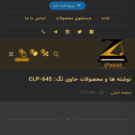
ورود/ثبت نام
خانه
جستجوی محصولات
تماس با ما
فیسبوک
توییتر
اینستاگرام
تلگرام
09121993023
0
0
0
سبد خرید
نوشته ها و محصولات حاوی تگ: CLP-645
صفحه اصلی
تگ - CLP-645