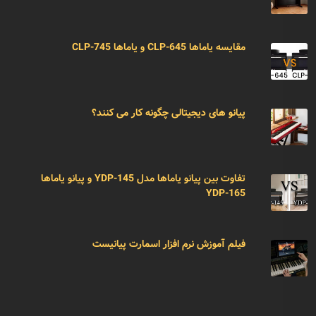
مقایسه یاماها CLP-645 و یاماها CLP-745
پیانو های دیجیتالی چگونه کار می کنند؟
تفاوت بین پیانو یاماها مدل YDP-145 و پیانو یاماها
YDP-165
فیلم آموزش نرم افزار اسمارت پیانیست