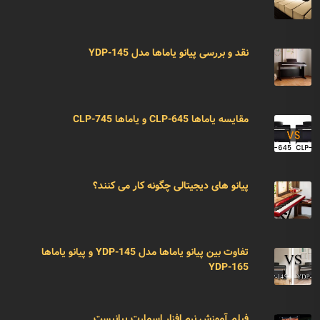
نقد و بررسی پیانو یاماها مدل YDP-145
مقایسه یاماها CLP-645 و یاماها CLP-745
پیانو های دیجیتالی چگونه کار می کنند؟
تفاوت بین پیانو یاماها مدل YDP-145 و پیانو یاماها
YDP-165
فیلم آموزش نرم افزار اسمارت پیانیست