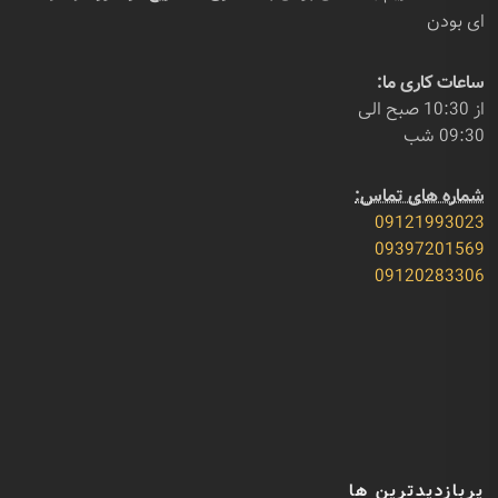
ای بودن
ساعات کاری ما:
از 10:30 صبح الی
09:30 شب
شماره های تماس:
09121993023
09397201569
09120283306
پربازدیدترین ها