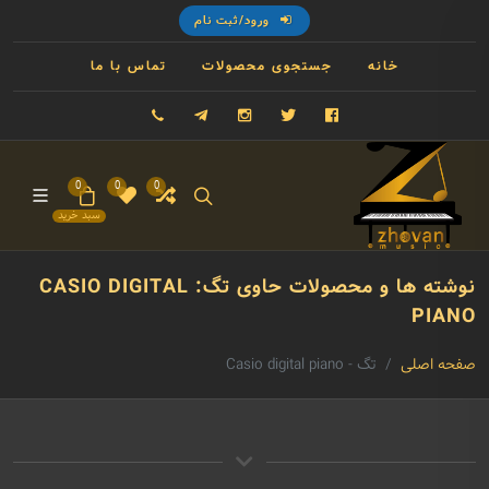
ورود/ثبت نام
خانه
جستجوی محصولات
تماس با ما
فیسبوک
توییتر
اینستاگرام
تلگرام
09121993023
0
0
0
سبد خرید
نوشته ها و محصولات حاوی تگ: CASIO DIGITAL
PIANO
صفحه اصلی
تگ - Casio digital piano