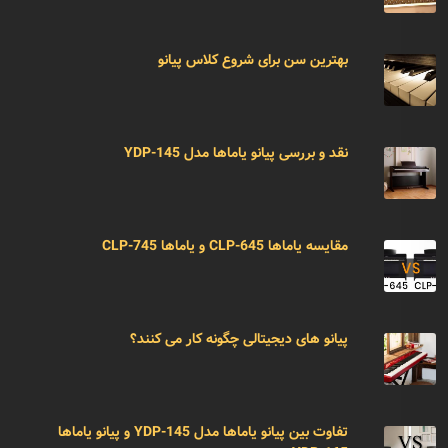
بهترین سن برای شروع کلاس پیانو
نقد و بررسی پیانو یاماها مدل YDP-145
مقایسه یاماها CLP-645 و یاماها CLP-745
پیانو های دیجیتالی چگونه کار می کنند؟
تفاوت بین پیانو یاماها مدل YDP-145 و پیانو یاماها