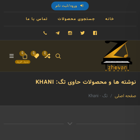
ورود/ثبت نام
خانه
جستجوی محصولات
تماس با ما
فیسبوک
توییتر
اینستاگرام
تلگرام
09121993023
0
0
0
سبد خرید
نوشته ها و محصولات حاوی تگ: KHANI
صفحه اصلی
تگ - Khani