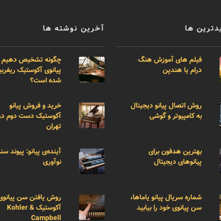
دترین ها
آخرین نوشته ها
فیلم های آموزش هنگ
چگونه تشخیص دهیم 
درام یا هندپن
پیانوی آکوستیک ریفر
شده است؟
روش اتصال پیانو دیجیتال
خرید و فروش پیانو
به کامپیوتر و گوشی
آکوستیک دست دوم در
تهران
بهترین هدفون برای
آینده‌ی پیانو: پیوند سن
پیانوهای دیجیتال
نوآوری
شماره سریال پیانو یاماها،
روش یافتن سن پیانوی
سن پیانوی خود را بیابید
آکوستیک Kohler &
Campbell