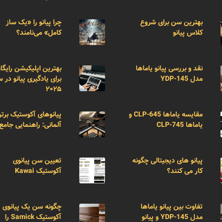
بهترین سن برای شروع
چرا پیانو را «یک ساز
کلاس پیانو
کامل» می‌نامند؟
نقد و بررسی پیانو یاماها
بهترین اپلیکیشن رایگا
مدل YDP-145
برای یادگیری پیانو در 
۲۰۲۵
مقایسه یاماها CLP-645 و
پیانوهای آکوستیک برتر
یاماها CLP-745
آلمانی: راهنمایی جامع
پیانو های دیجیتالی چگونه
تعیین سن پیانوی
کار می کنند؟
آکوستیک Kawai
تفاوت بین پیانو یاماها
چگونه سن یک پیانوی
مدل YDP-145 و پیانو
آکوستیک Samick را