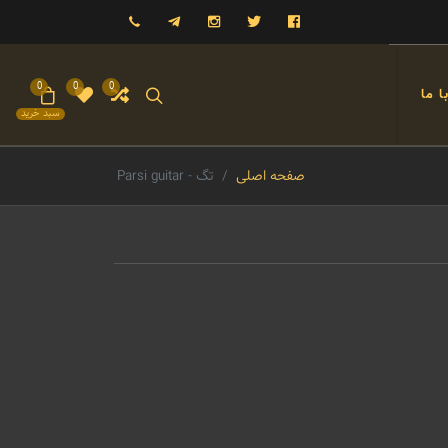
فیسبوک
توییتر
اینستاگرام
تلگرام
09121993023
0
0
0
 ما
سبد خرید
صفحه اصلی
تگ - Parsi guitar