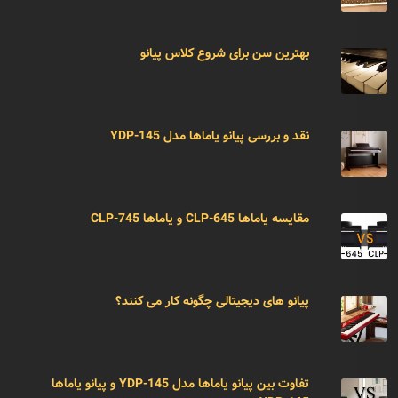
بهترین سن برای شروع کلاس پیانو
نقد و بررسی پیانو یاماها مدل YDP-145
مقایسه یاماها CLP-645 و یاماها CLP-745
پیانو های دیجیتالی چگونه کار می کنند؟
تفاوت بین پیانو یاماها مدل YDP-145 و پیانو یاماها