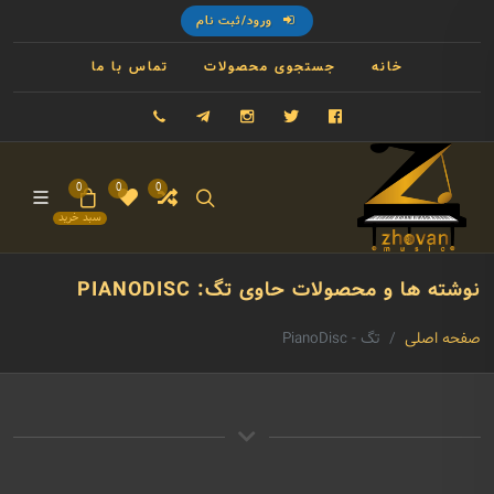
ورود/ثبت نام
خانه
جستجوی محصولات
تماس با ما
فیسبوک
توییتر
اینستاگرام
تلگرام
09121993023
0
0
0
سبد خرید
نوشته ها و محصولات حاوی تگ: PIANODISC
صفحه اصلی
تگ - PianoDisc