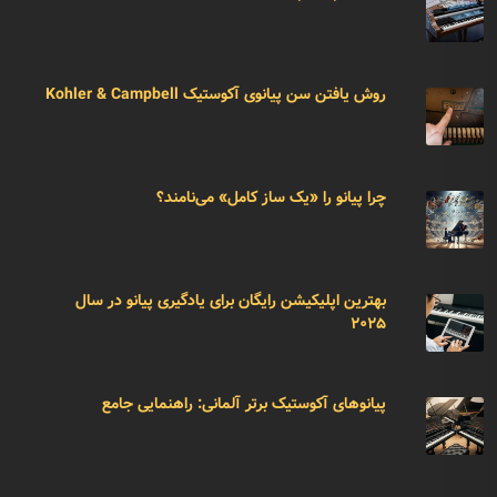
روش یافتن سن پیانوی آکوستیک Kohler & Campbell
چرا پیانو را «یک ساز کامل» می‌نامند؟
بهترین اپلیکیشن رایگان برای یادگیری پیانو در سال
۲۰۲۵
پیانوهای آکوستیک برتر آلمانی: راهنمایی جامع