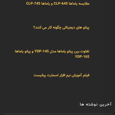
بهترین سن برای شروع کلاس پیانو
نقد و بررسی پیانو یاماها مدل YDP-145
مقایسه یاماها CLP-645 و یاماها CLP-745
پیانو های دیجیتالی چگونه کار می کنند؟
تفاوت بین پیانو یاماها مدل YDP-145 و پیانو یاماها
YDP-165