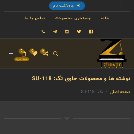
ورود/ثبت نام
خانه
جستجوی محصولات
تماس با ما
فیسبوک
توییتر
اینستاگرام
تلگرام
09121993023
0
0
0
سبد خرید
نوشته ها و محصولات حاوی تگ: SU-118
صفحه اصلی
تگ - SU-118