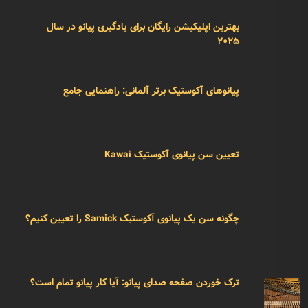
روش یافتن سن پیانوی آکوستیک Kohler & Campbell
چرا پیانو را «یک ساز کامل» می‌نامند؟
بهترین اپلیکیشن رایگان برای یادگیری پیانو در سال
۲۰۲۵
پیانوهای آکوستیک برتر آلمانی: راهنمایی جامع
تعیین سن پیانوی آکوستیک Kawai