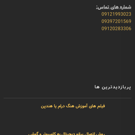
ما اعتقاد داریم به
صادق بودن با مشتری
،
تسریع در امور
، و حرفه
ای بودن
ساعات کاری ما:
از 10:30 صبح الی
09:30 شب
شماره های تماس:
09121993023
09397201569
09120283306