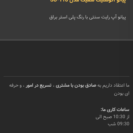
پیانو آکوستیک سمیک مدل SU-118
پیانو آپ رایت سنتی با رنگ پلی استر براق