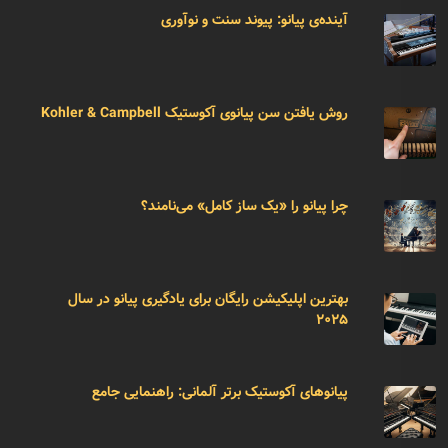
آینده‌ی پیانو: پیوند سنت و نوآوری
روش یافتن سن پیانوی آکوستیک Kohler & Campbell
چرا پیانو را «یک ساز کامل» می‌نامند؟
بهترین اپلیکیشن رایگان برای یادگیری پیانو در سال
۲۰۲۵
پیانوهای آکوستیک برتر آلمانی: راهنمایی جامع