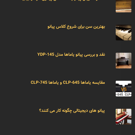
بهترین سن برای شروع کلاس پیانو
نقد و بررسی پیانو یاماها مدل YDP-145
مقایسه یاماها CLP-645 و یاماها CLP-745
پیانو های دیجیتالی چگونه کار می کنند؟