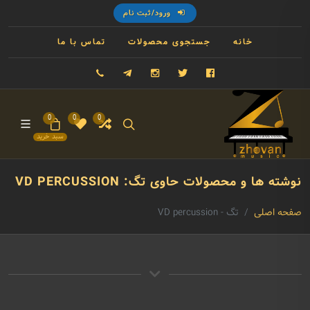
ورود/ثبت نام
خانه
جستجوی محصولات
تماس با ما
فیسبوک
توییتر
اینستاگرام
تلگرام
09121993023
0
0
0
سبد خرید
نوشته ها و محصولات حاوی تگ: VD PERCUSSION
صفحه اصلی
تگ - VD percussion