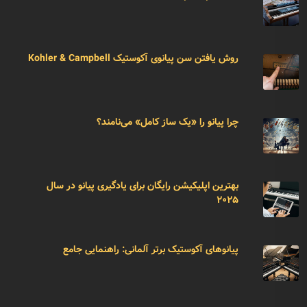
روش یافتن سن پیانوی آکوستیک Kohler & Campbell
چرا پیانو را «یک ساز کامل» می‌نامند؟
بهترین اپلیکیشن رایگان برای یادگیری پیانو در سال
۲۰۲۵
پیانوهای آکوستیک برتر آلمانی: راهنمایی جامع