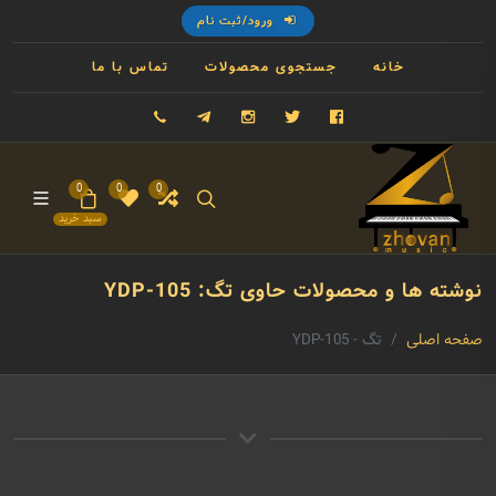
ورود/ثبت نام
خانه
جستجوی محصولات
تماس با ما
فیسبوک
توییتر
اینستاگرام
تلگرام
09121993023
0
0
0
سبد خرید
نوشته ها و محصولات حاوی تگ: YDP-105
صفحه اصلی
تگ - YDP-105