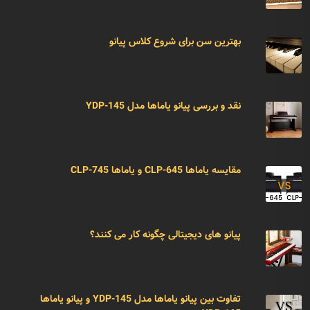
بهترین سن برای شروع کلاس پیانو
نقد و بررسی پیانو یاماها مدل YDP-145
مقایسه یاماها CLP-645 و یاماها CLP-745
پیانو های دیجیتالی چگونه کار می کنند؟
تفاوت بین پیانو یاماها مدل YDP-145 و پیانو یاماها