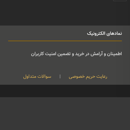
نمادهای الکترونیک
اطمینان و آرامش در خرید و تضمین امنیت کاربران
رعایت حریم خصوصی
|
سوالات متداول
کپی رایت © تمامی حقوق متعلق به موسیقی ژوان می باشد و هرگونه کپی
برداری بدون نام ذکر منبع غیرقانونی است