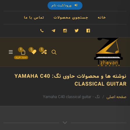
ورود/ثبت نام
خانه
جستجوی محصولات
تماس با ما
فیسبوک
توییتر
اینستاگرام
تلگرام
09121993023
0
0
0
سبد خرید
نوشته ها و محصولات حاوی تگ: YAMAHA C40
CLASSICAL GUITAR
صفحه اصلی
تگ - Yamaha C40 classical guitar