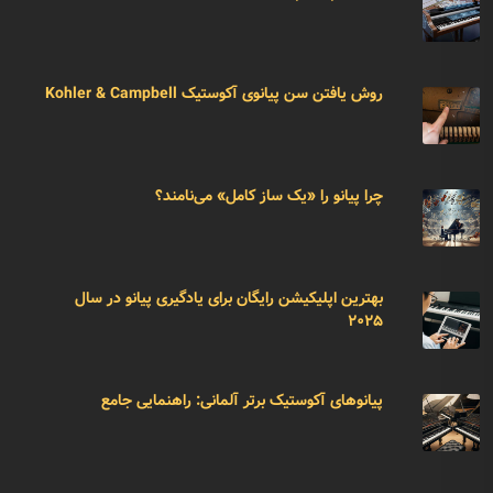
روش یافتن سن پیانوی آکوستیک Kohler & Campbell
چرا پیانو را «یک ساز کامل» می‌نامند؟
بهترین اپلیکیشن رایگان برای یادگیری پیانو در سال
۲۰۲۵
پیانوهای آکوستیک برتر آلمانی: راهنمایی جامع