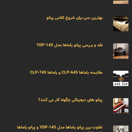
بهترین سن برای شروع کلاس پیانو
نقد و بررسی پیانو یاماها مدل YDP-145
مقایسه یاماها CLP-645 و یاماها CLP-745
پیانو های دیجیتالی چگونه کار می کنند؟
تفاوت بین پیانو یاماها مدل YDP-145 و پیانو یاماها