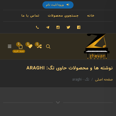
ورود/ثبت نام
خانه
جستجوی محصولات
تماس با ما
فیسبوک
توییتر
اینستاگرام
تلگرام
09121993023
0
0
0
سبد خرید
نوشته ها و محصولات حاوی تگ: ARAGHI
صفحه اصلی
تگ - araghi