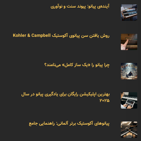
آینده‌ی پیانو: پیوند سنت و نوآوری
روش یافتن سن پیانوی آکوستیک Kohler & Campbell
چرا پیانو را «یک ساز کامل» می‌نامند؟
بهترین اپلیکیشن رایگان برای یادگیری پیانو در سال
۲۰۲۵
پیانوهای آکوستیک برتر آلمانی: راهنمایی جامع