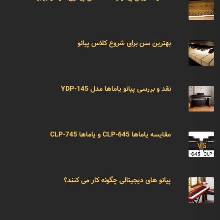
بهترین سن برای شروع کلاس پیانو
نقد و بررسی پیانو یاماها مدل YDP-145
مقایسه یاماها CLP-645 و یاماها CLP-745
پیانو های دیجیتالی چگونه کار می کنند؟