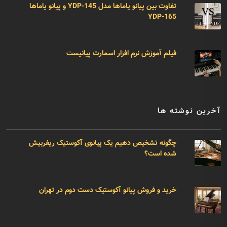
تفاوت بین پیانو یاماها مدل YDP-145 و پیانو یاماها
YDP-165
فیلم آموزش نرم افزار اسمارت پیانیست
آخرین نوشته ها
چگونه تشخیص دهیم یک پیانوی آکوستیک ریفربیش
شده است؟
خرید و فروش پیانو آکوستیک دست دوم در تهران