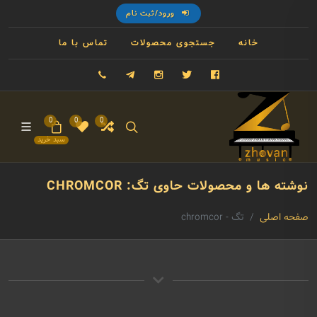
ورود/ثبت نام
خانه
جستجوی محصولات
تماس با ما
فیسبوک
توییتر
اینستاگرام
تلگرام
09121993023
0
0
0
سبد خرید
نوشته ها و محصولات حاوی تگ: CHROMCOR
صفحه اصلی
تگ - chromcor