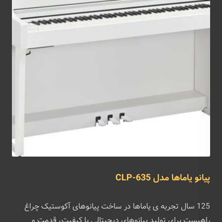
پیانو یاماها مدل CLP-635
125 سال تجربه ی یاماها در ساخت پیانوهای آکوستیک چراغ
راهیست برای تولید پیانوهای دیجیتالی با کیفیت، قدمت و