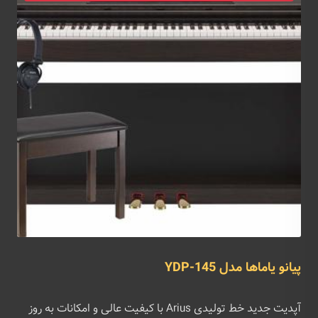
پیانو یاماها مدل YDP-145
آپدیت جدید خط تولیدی Arius با کیفیت عالی و امکانات به روز