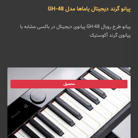
پیانو گرند دیجیتال یاماها مدل GH-48
پیانو طرح رویال GH-48 پیانوی دیجیتال در باکسی مشابه با
پیانوی گرند آکوستیک
محصول