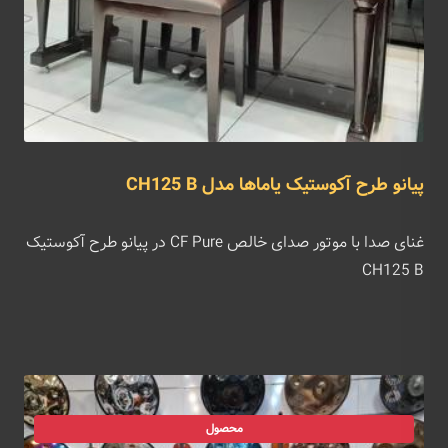
پیانو طرح آکوستیک یاماها مدل CH125 B
غنای صدا با موتور صدای خالص CF Pure در پیانو طرح آکوستیک
CH125 B
محصول