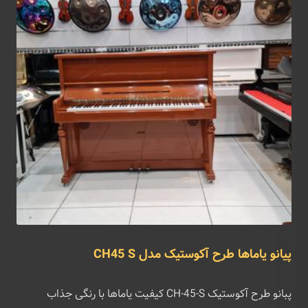
پیانو یاماها طرح آکوستیک مدل CH45 S
پبانو طرح آکوستیک CH-45-S کیفیت یاماها با رنگی جذاب