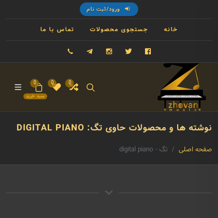
ورود/ثبت نام
خانه
جستجوی محصولات
تماس با ما
فیسبوک
توییتر
اینستاگرام
تلگرام
09121993023
0
0
0
سبد خرید
نوشته ها و محصولات حاوی تگ: DIGITAL PIANO
صفحه اصلی
تگ - digital piano