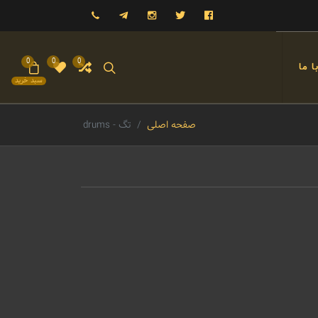
فیسبوک
توییتر
اینستاگرام
تلگرام
09121993023
0
0
0
 ما
سبد خرید
صفحه اصلی
تگ - drums