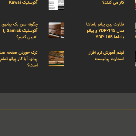
کار می کنند؟
آکوستیک Kawai
تفاوت بین پیانو یاماها
چگونه سن یک پیانوی
مدل YDP-145 و پیانو
آکوستیک Samick را
یاماها YDP-165
تعیین کنیم؟
فیلم آموزش نرم افزار
ترک خوردن صفحه صد
اسمارت پیانیست
پیانو: آیا کار پیانو تمام
است؟