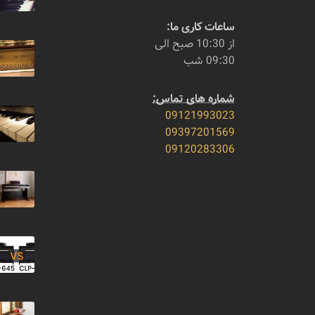
ساعات کاری ما:
از 10:30 صبح الی
09:30 شب
شماره های تماس:
09121993023
09397201569
09120283306