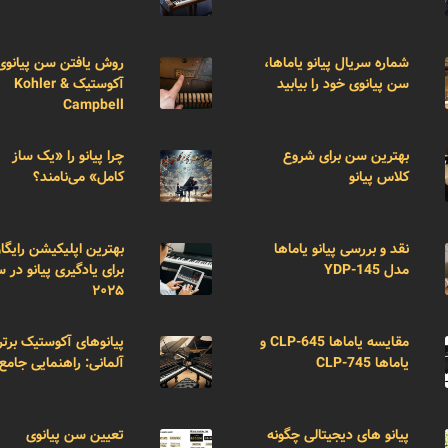
شماره سریال پیانو یاماها،
روش یافتن سن پیانوی
سن پیانوی خود را بیابید
آکوستیک Kohler &
Campbell
بهترین سن برای شروع
چرا پیانو را «یک ساز
کلاس پیانو
کامل» می‌نامند؟
نقد و بررسی پیانو یاماها
بهترین اپلیکیشن رایگا
مدل YDP-145
برای یادگیری پیانو در 
۲۰۲۵
مقایسه یاماها CLP-645 و
پیانوهای آکوستیک برتر
یاماها CLP-745
آلمانی: راهنمایی جامع
پیانو های دیجیتالی چگونه
تعیین سن پیانوی