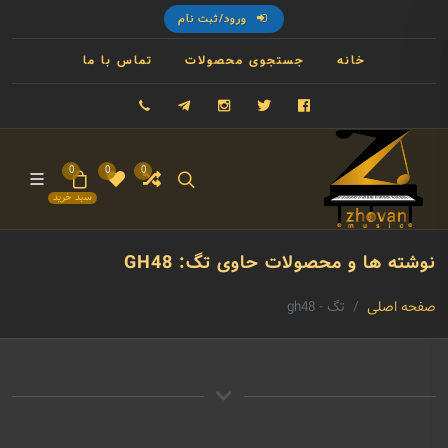
ورود/ثبت نام
خانه
جستجوی محصولات
تماس با ما
فیسبوک
توییتر
اینستاگرام
تلگرام
09121993023
0
0
0
سبد خرید
نوشته ها و محصولات حاوی تگ: GH48
صفحه اصلی
تگ - gh48