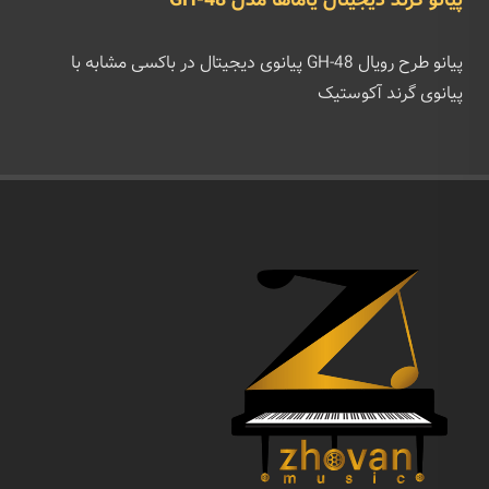
پیانو گرند دیجیتال یاماها مدل GH-48
پیانو طرح رویال GH-48 پیانوی دیجیتال در باکسی مشابه با
پیانوی گرند آکوستیک