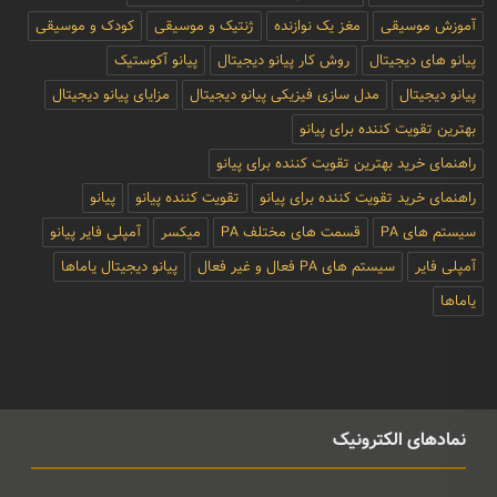
آموزش موسیقی
مغز یک نوازنده
ژنتیک و موسیقی
کودک و موسیقی
پیانو های دیجیتال
روش کار پیانو دیجیتال
پیانو آکوستیک
پیانو دیجیتال
مدل سازی فیزیکی پیانو دیجیتال
مزایای پیانو دیجیتال
بهترین تقویت کننده برای پیانو
راهنمای خرید بهترین تقویت کننده برای پیانو
راهنمای خرید تقویت کننده برای پیانو
تقویت کننده پیانو
پیانو
سیستم های PA
قسمت های مختلف PA
میکسر
آمپلی فایر پیانو
آمپلی فایر
سیستم های PA فعال و غیر فعال
پیانو دیجیتال یاماها
یاماها
نمادهای الکترونیک