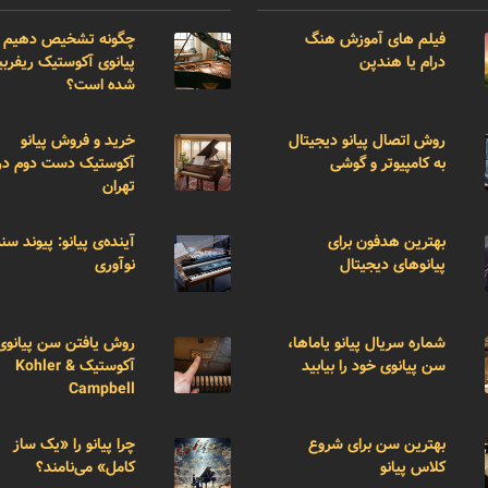
فیلم های آموزش هنگ
چگونه تشخیص دهیم 
درام یا هندپن
پیانوی آکوستیک ریفر
شده است؟
روش اتصال پیانو دیجیتال
خرید و فروش پیانو
به کامپیوتر و گوشی
آکوستیک دست دوم در
تهران
بهترین هدفون برای
آینده‌ی پیانو: پیوند سن
پیانوهای دیجیتال
نوآوری
شماره سریال پیانو یاماها،
روش یافتن سن پیانوی
سن پیانوی خود را بیابید
آکوستیک Kohler &
Campbell
بهترین سن برای شروع
چرا پیانو را «یک ساز
کلاس پیانو
کامل» می‌نامند؟