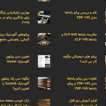
نقد و بررسی پیانو یاماها
بهترین اپلیکیشن رایگا
مدل YDP-145
برای یادگیری پیانو در 
۲۰۲۵
مقایسه یاماها CLP-645 و
پیانوهای آکوستیک برتر
یاماها CLP-745
آلمانی: راهنمایی جامع
پیانو های دیجیتالی چگونه
تعیین سن پیانوی
کار می کنند؟
آکوستیک Kawai
تفاوت بین پیانو یاماها
چگونه سن یک پیانوی
مدل YDP-145 و پیانو
آکوستیک Samick را
یاماها YDP-165
تعیین کنیم؟
فیلم آموزش نرم افزار
ترک خوردن صفحه صد
اسمارت پیانیست
پیانو: آیا کار پیانو تمام