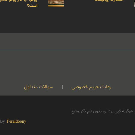
است؟
رعایت حریم خصوصی
|
سوالات متداول
رگونه کپی برداری بدون نام ذکر منبع
 By
Feraidoony