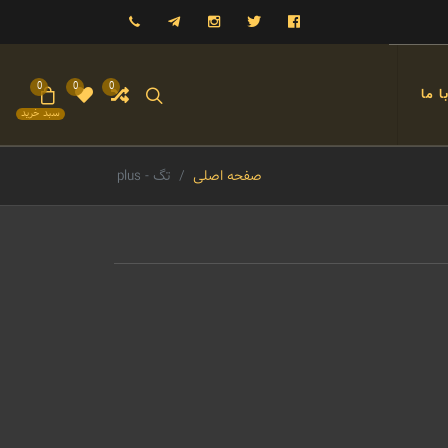
فیسبوک
توییتر
اینستاگرام
تلگرام
09121993023
0
0
0
 ما
سبد خرید
صفحه اصلی
تگ - plus