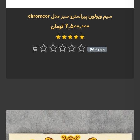
سیم ویولون پیراسترو سبز مدل chromcor
4,500,000 تومان
بدون امتیاز