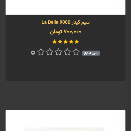
سیم گیتار La Bella 900B
700,000 تومان
بدون امتیاز