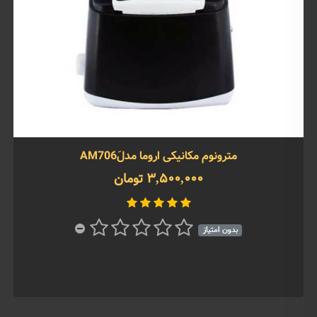
مترونوم مکانیکی اروما مدلَAM706
3,500,000 تومان
بدون امتیاز