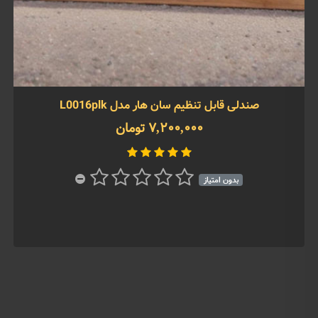
صندلی قابل تنظیم سان هار مدل L0016plk
7,200,000 تومان
بدون امتیاز