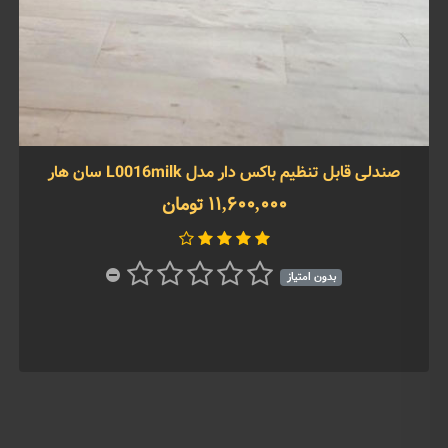
صندلی قابل تنظیم باکس دار مدل L0016milk سان هار
11,600,000 تومان
بدون امتیاز