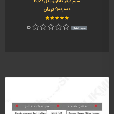
سیم گیتار داداریو مدل EJ27
900,000 تومان
بدون امتیاز